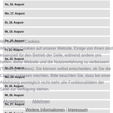
16
17
18
19
20
Wir benutzen Cookies
Wir nutzen Cookies auf unserer Website. Einige von ihnen sind
21
essenziell für den Betrieb der Seite, während andere uns
22
helfen, diese Website und die Nutzererfahrung zu verbessern
23
(Tracking Cookies). Sie können selbst entscheiden, ob Sie die
Cookies zulassen möchten. Bitte beachten Sie, dass bei einer
24
Ablehnung womöglich nicht mehr alle Funktionalitäten der
25
Seite zur Verfügung stehen.
26
Akzeptieren
Ablehnen
27
Weitere Informationen
|
Impressum