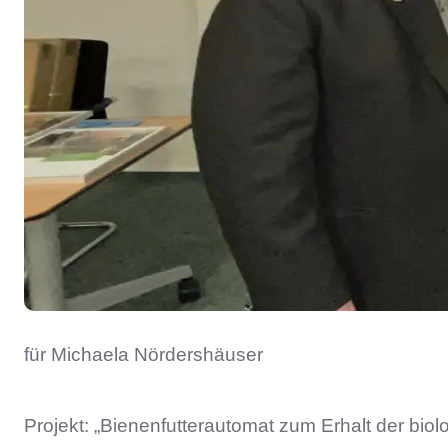
für Michaela Nördershäuser
Projekt: „Bienenfutterautomat zum Erhalt der biolo