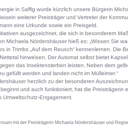
nergie in Saffig wurde kürzlich unsere Bürgerin Mic
 Beisein weiterer Preisträger und Vertreter der K
ann eine Urkunde sowie ein Preisgeld.
tiativen ausgezeichnet, die sich in besonderem Ma
n Michaela Nördershäuser hieß es: „Wissen Sie was
es in Trimbs „Auf dem Reusch“ kennenlernen. Die Bet
m Nettetal hinweisen. Der Automat selbst bietet Kaps
g gegen das Insektensterben leisten. Neben dem gel
u gefüllt werden und landen nicht im Mülleimer.“
rdershäuser herzlich zu der besonderen Auszeichnun
 beginnt und auch funktioniert, hat die Preisträgeri
hes Umweltschutz-Engagement.
 gemeinsam mit der Preisträgerin Michaela Nördershäuser und R