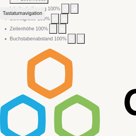
Inhaltsskalierung
100
%
Tastaturnavigation
Schriftgröße
100
%
Zeilenhöhe
100
%
Buchstabenabstand
100
%