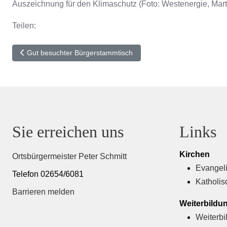
Auszeichnung für den Klimaschutz (Foto: Westenergie, Mart
Teilen:
Vorheriger Beitrag: Gut besuchter Bürgerstammtisch
Gut besuchter Bürgerstammtisch
Sie erreichen uns
Links
Kirchen
Ortsbürgermeister Peter Schmitt
Evangeli
Telefon 02654/6081
Katholis
Barrieren melden
Weiterbildu
Weiterbi