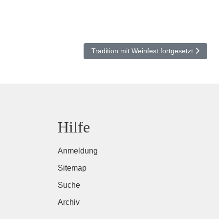
Nächster Beitrag: Tradition mit Weinfest f
Tradition mit Weinfest fortgesetzt
Hilfe
Anmeldung
Sitemap
Suche
Archiv