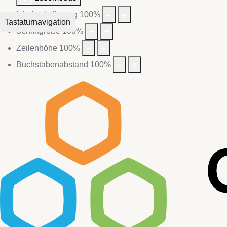
Inhaltsskalierung
100
%
Tastaturnavigation
Schriftgröße
100
%
Zeilenhöhe
100
%
Buchstabenabstand
100
%