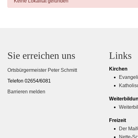
danger
Keine Lokalität gefunden
Sie erreichen uns
Links
Kirchen
Ortsbürgermeister Peter Schmitt
Evangeli
Telefon 02654/6081
Katholis
Barrieren melden
Weiterbildu
Weiterbi
Freizeit
Der Mai
Nette-Sc